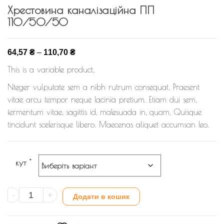
Хрестовина каналізаційна ПП
110/50/50
64,57
₴
–
110,70
₴
This is a variable product.
Nteger vulputate sem a nibh rutrum consequat. Praesent
vitae arcu tempor neque lacinia pretium. Etiam dui sem,
fermentum vitae, sagittis id, malesuada in, quam. Quisque
tincidunt scelerisque libero. Maecenas aliquet accumsan leo.
кут °
Хрестовина
-
+
Додати в кошик
каналізаційна
ПП