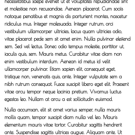
necessitatibus saepe eveniet ut et voluptates repudiandae sint
et molestiae non recusandae. Aenean placerat. Cum sociis
natoque penatibus et magnis dis parturient montes, nascetur
ridiculus mus. Integer malesuada. Integer rutrum, orci
vestibulum ullamcorper ultricies, lacus quam ultricies odio,
vitae placerat pede sem sit amet enim. Nulla pulvinar eleifend
sem. Sed vel lectus. Donec odio tempus molestie, porttitor ut,
iaculis quis, sem. Mauris metus. Curabitur vitae diam non
enim vestibulum interdum. Aenean id metus id velit
ullamcorper pulvinar. Etiam sapien elit, consequat eget,
tristique non, venenatis quis, ante. Integer vulputate sem a
nibh rutrum consequat. Fusce suscipit libero eget elit. Praesent
vitae arcu tempor neque lacinia pretium. Vivamus luctus
egestas leo. Nullam at arcu a est sollicitudin euismod.
Nulla accumsan, elit sit amet varius semper, nulla mauris
mollis quam, tempor suscipit diam nulla vel leo. Mauris
elementum mauris vitae tortor. Curabitur sagittis hendrerit
ante. Suspendisse sagittis ultrices augue. Aliquam ante. Ut