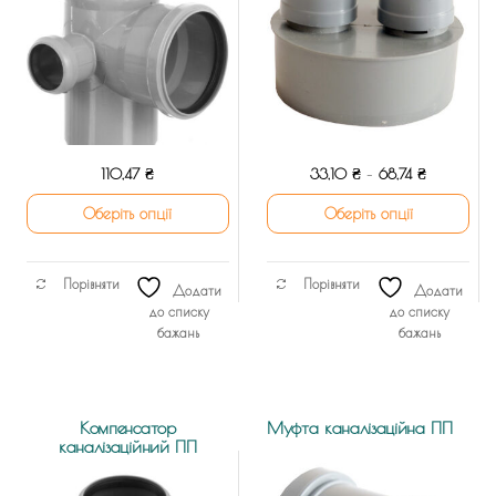
110,47
₴
33,10
₴
–
68,74
₴
Оберіть опції
Оберіть опції
Цей
Цей
Порівняти
Порівняти
товар
товар
Додати
Додати
до списку
до списку
має
має
бажань
бажань
кілька
кілька
варіантів.
варіантів.
Параметри
Параметри
Компенсатор
Муфта каналізаційна ПП
можна
можна
каналізаційний ПП
вибрати
вибрати
на
на