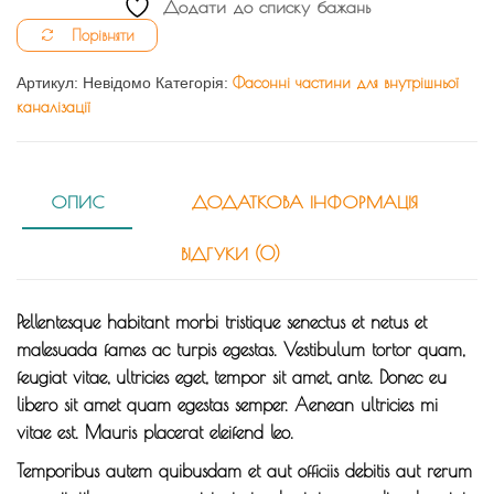
Додати до списку бажань
110/50/50
Порівняти
кількість
Артикул:
Невідомо
Категорія:
Фасонні частини для внутрішньої
каналізації
ОПИС
ДОДАТКОВА ІНФОРМАЦІЯ
ВІДГУКИ (0)
Pellentesque habitant morbi tristique senectus et netus et
malesuada fames ac turpis egestas. Vestibulum tortor quam,
feugiat vitae, ultricies eget, tempor sit amet, ante. Donec eu
libero sit amet quam egestas semper. Aenean ultricies mi
vitae est. Mauris placerat eleifend leo.
Temporibus autem quibusdam et aut officiis debitis aut rerum