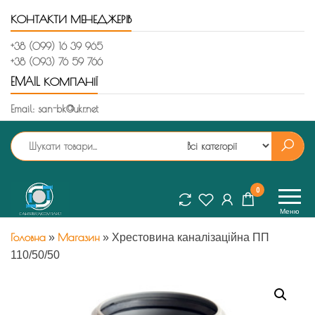
Перейти
КОНТАКТИ МЕНЕДЖЕРІВ
до
контенту
+38 (099) 16 39 965
+38 (093) 76 59 766
EMAIL КОМПАНІЇ
Email:
san-bk@ukr.net
Сантехбудкомплект
магазин
0
гофрованих
Меню
каналізаційних
труб
Головна
Магазин
»
»
Хрестовина каналізаційна ПП
гофровані
110/50/50
труби
каналізаційні
труби